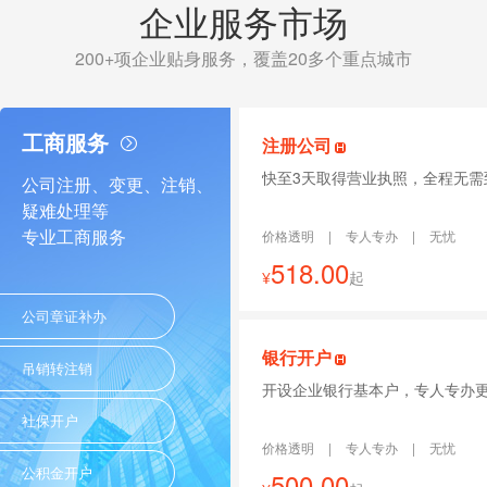
企业服务市场
200+项企业贴身服务，覆盖20多个重点城市
工商服务
注册公司
快至3天取得营业执照，全程无需
公司注册、变更、注销、
疑难处理等
专业工商服务
价格透明
|
专人专办
|
无忧
518.00
¥
起
公司章证补办
银行开户
吊销转注销
开设企业银行基本户，专人专办
社保开户
价格透明
|
专人专办
|
无忧
公积金开户
500.00