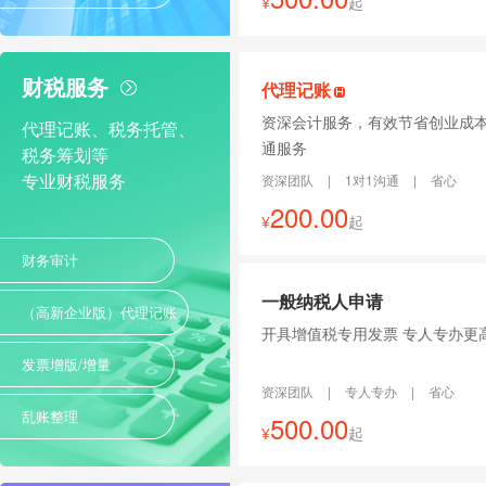
¥
起
财税服务
代理记账
资深会计服务，有效节省创业成本
代理记账、税务托管、
通服务
税务筹划等
专业财税服务
资深团队
|
1对1沟通
|
省心
200.00
¥
起
财务审计
一般纳税人申请
（高新企业版）代理记账
开具增值税专用发票 专人专
发票增版/增量
资深团队
|
专人专办
|
省心
乱账整理
500.00
¥
起